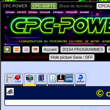
CPC-POWER :
CPC-SOFTS
(Base de données) -
CPCAr
Accueil
20154 PROGRAMMES
Session end : 12h00m00s
Hide picture Sexe : OFF
© 