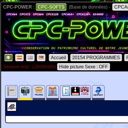
CPC-POWER :
CPC-SOFTS
(Base de données) -
CPCAr
Accueil
20154 PROGRAMMES
Session end : 12h00m00s
Hide picture Sexe : OFF