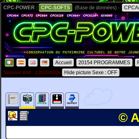
CPC-POWER :
CPC-SOFTS
(Base de données) -
CPCAr
Accueil
20154 PROGRAMMES
Session end : 12h00m00s
Hide picture Sexe : OFF
© A