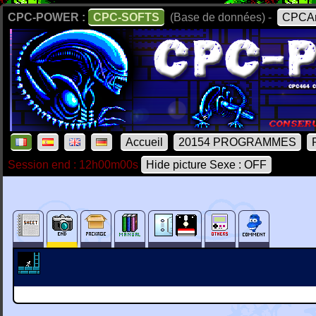
CPC-POWER :
CPC-SOFTS
(Base de données) -
CPCAr
Accueil
20154 PROGRAMMES
Session end : 12h00m00s
Hide picture Sexe : OFF