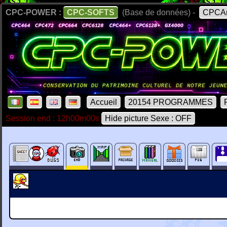
CPC-POWER :
CPC-SOFTS
(Base de données) -
CPCAr
Accueil
20154 PROGRAMMES
Session end : 12h00m00s
Hide picture Sexe : OFF