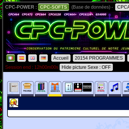
CPC-POWER :
CPC-SOFTS
(Base de données) -
CPCA
Accueil
20154 PROGRAMMES
Session end : 12h00m00s
Hide picture Sexe : OFF