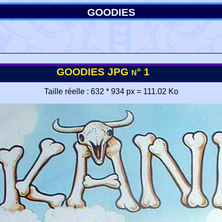
GOODIES
GOODIES JPG n° 1
Taille réelle : 632 * 934 px = 111.02 Ko