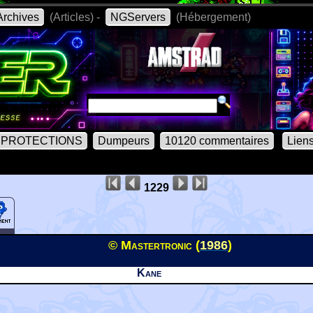
rchives
(Articles) -
NGServers
(Hébergement)
PROTECTIONS
Dumpeurs
10120 commentaires
Lien
1229
© Mastertronic (
1986
)
Kane