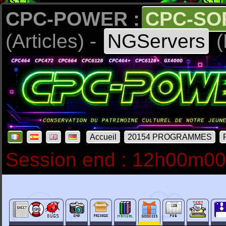
CPC-POWER :
CPC-SO
(Articles) -
NGServers
(
Accueil
20154 PROGRAMMES
Session end : 12h00m0