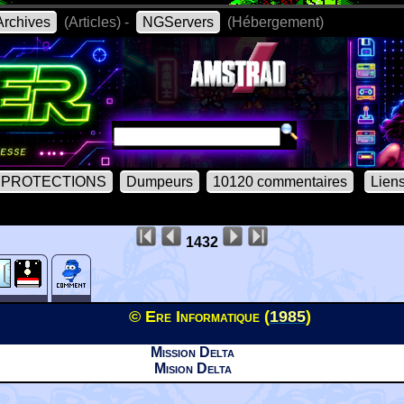
rchives
(Articles) -
NGServers
(Hébergement)
PROTECTIONS
Dumpeurs
10120 commentaires
Lien
1432
© Ere Informatique (
1985
)
Mission Delta
Mision Delta