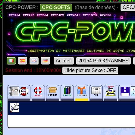
CPC-POWER :
CPC-SOFTS
(Base de données) -
CPCA
Accueil
20154 PROGRAMMES
Session end : 12h00m00s
Hide picture Sexe : OFF