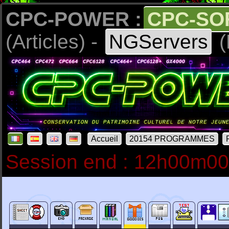
CPC-POWER :
CPC-SO
(Articles) -
NGServers
(
Accueil
20154 PROGRAMMES
Session end : 12h00m0