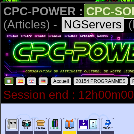
CPC-POWER :
CPC-SO
(Articles) -
NGServers
(
Accueil
20154 PROGRAMMES
Session end : 12h00m0