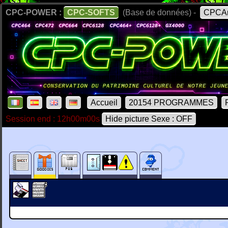
CPC-POWER :
CPC-SOFTS
(Base de données) -
CPCAr
Accueil
20154 PROGRAMMES
Session end : 12h00m00s
Hide picture Sexe : OFF