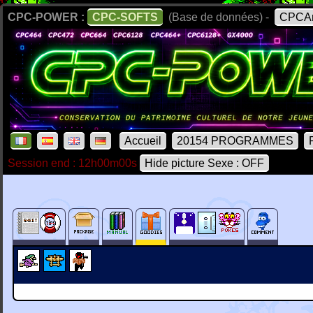
CPC-POWER :
CPC-SOFTS
(Base de données) -
CPCAr
Accueil
20154 PROGRAMMES
Session end : 12h00m00s
Hide picture Sexe : OFF