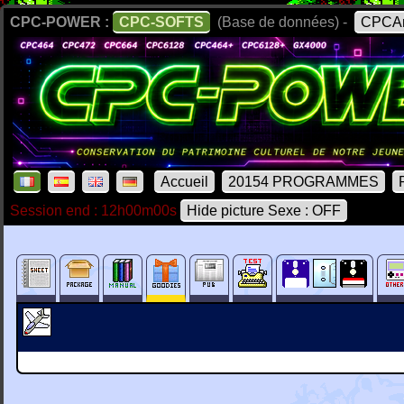
CPC-POWER :
CPC-SOFTS
(Base de données) -
CPCAr
Accueil
20154 PROGRAMMES
Session end : 12h00m00s
Hide picture Sexe : OFF