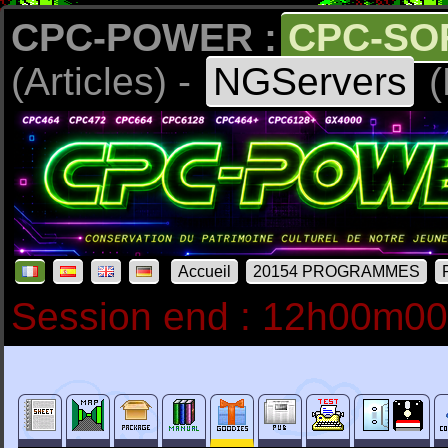
CPC-POWER :
CPC-SO
(Articles) -
NGServers
(
Accueil
20154 PROGRAMMES
Session end : 12h00m0