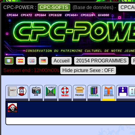
CPC-POWER :
CPC-SOFTS
(Base de données) -
CPCAr
Accueil
20154 PROGRAMMES
Session end : 12h00m00s
Hide picture Sexe : OFF