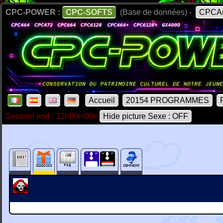
CPC-POWER :
CPC-SOFTS
(Base de données) -
CPCAr
Accueil
20154 PROGRAMMES
Session end : 12h00m00s
Hide picture Sexe : OFF