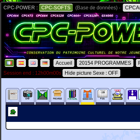
CPC-POWER :
CPC-SOFTS
(Base de données) -
CPCAr
Accueil
20154 PROGRAMMES
Session end : 12h00m00s
Hide picture Sexe : OFF