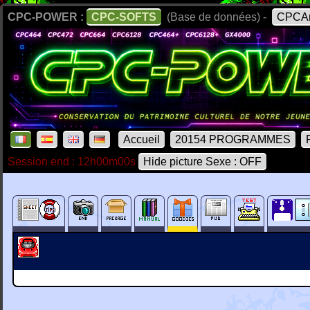
CPC-POWER :
CPC-SOFTS
(Base de données) -
CPCAr
Accueil
20154 PROGRAMMES
Session end : 12h00m00s
Hide picture Sexe : OFF