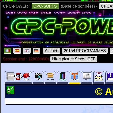
CPC-POWER :
CPC-SOFTS
(Base de données) -
CPCAr
Accueil
20154 PROGRAMMES
Session end : 12h00m00s
Hide picture Sexe : OFF
© A