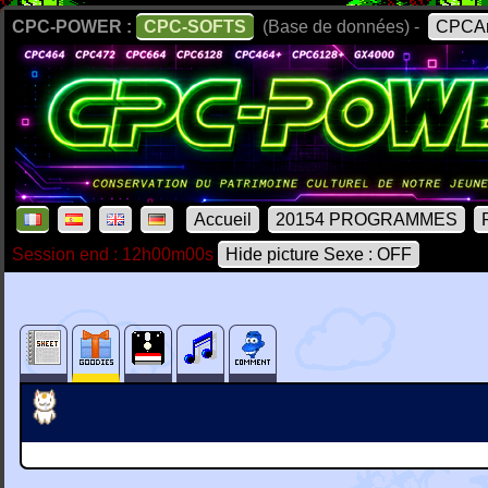
CPC-POWER :
CPC-SOFTS
(Base de données) -
CPCAr
Accueil
20154 PROGRAMMES
Session end : 12h00m00s
Hide picture Sexe : OFF