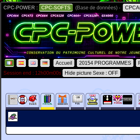
CPC-POWER :
CPC-SOFTS
(Base de données) -
CPCAr
Accueil
20154 PROGRAMMES
Session end : 12h00m00s
Hide picture Sexe : OFF