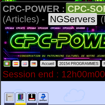
CPC-POWER :
CPC-SO
(Articles) -
NGServers
(
Accueil
20154 PROGRAMMES
Session end : 12h00m0