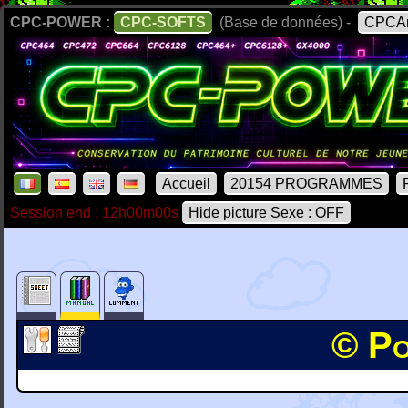
CPC-POWER :
CPC-SOFTS
(Base de données) -
CPCAr
Accueil
20154 PROGRAMMES
Session end : 12h00m00s
Hide picture Sexe : OFF
© Po