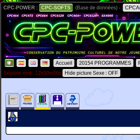
CPC-POWER :
CPC-SOFTS
(Base de données) -
CPCAr
Accueil
20154 PROGRAMMES
Session end : 12h00m00s
Hide picture Sexe : OFF