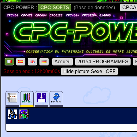
CPC-POWER :
CPC-SOFTS
(Base de données) -
CPCAr
Accueil
20154 PROGRAMMES
Session end : 12h00m00s
Hide picture Sexe : OFF