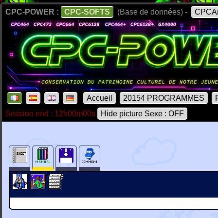
CPC-POWER :
CPC-SOFTS
(Base de données) -
CPCAr
Accueil
20154 PROGRAMMES
Session end : 12h00m00s
Hide picture Sexe : OFF