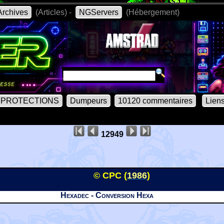
rchives
(Articles) -
NGServers
(Hébergement)
PROTECTIONS
Dumpeurs
10120 commentaires
Lien
12949
© CPC (
1986
)
Hexadec - Conversion Hexa