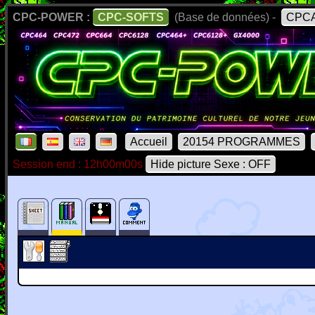
CPC-POWER :
CPC-SOFTS
(Base de données) -
CPCA
Accueil
20154 PROGRAMMES
Session end : 12h00m00s
Hide picture Sexe : OFF