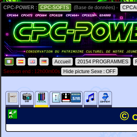
CPC-POWER :
CPC-SOFTS
(Base de données) -
CPCAr
Accueil
20154 PROGRAMMES
Session end : 12h00m00s
Hide picture Sexe : OFF
© 