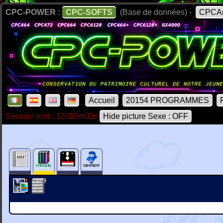
CPC-POWER :
CPC-SOFTS
(Base de données) -
CPCAr
Accueil
20154 PROGRAMMES
Session end : 12h00m00s
Hide picture Sexe : OFF