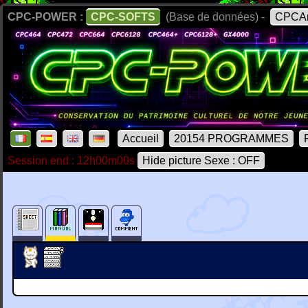
CPC-POWER :
CPC-SOFTS
(Base de données) -
CPCAr
Accueil
20154 PROGRAMMES
Session end : 12h00m00s
Hide picture Sexe : OFF