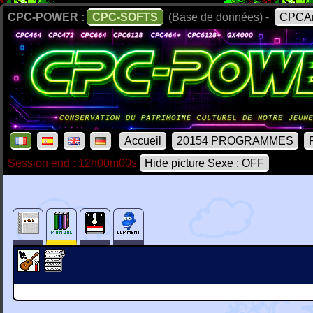
CPC-POWER :
CPC-SOFTS
(Base de données) -
CPCAr
Accueil
20154 PROGRAMMES
Session end : 12h00m00s
Hide picture Sexe : OFF