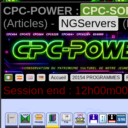
CPC-POWER :
CPC-SO
(Articles) -
NGServers
(
Accueil
20154 PROGRAMMES
Session end : 12h00m0