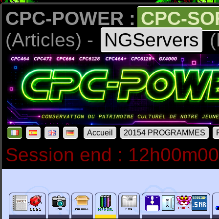
CPC-POWER :
CPC-SO
(Articles) -
NGServers
(
Accueil
20154 PROGRAMMES
Session end : 12h00m0