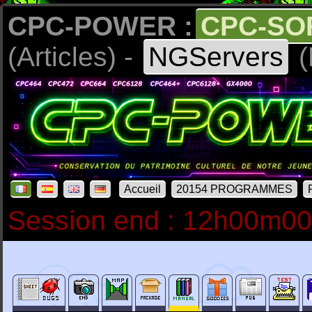
CPC-POWER :
CPC-SO
(Articles) -
NGServers
(
Accueil
20154 PROGRAMMES
Session end : 12h00m0