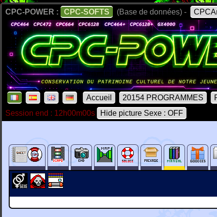
CPC-POWER :
CPC-SOFTS
(Base de données) -
CPCAr
Accueil
20154 PROGRAMMES
Session end : 12h00m00s
Hide picture Sexe : OFF