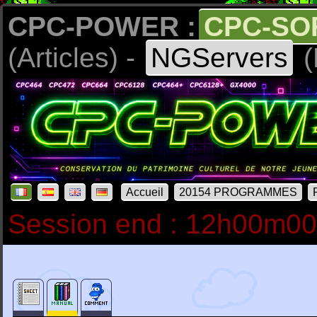
CPC-POWER :
CPC-SO
(Articles) -
NGServers
(
Accueil
20154 PROGRAMMES
Session end : 12h00m0