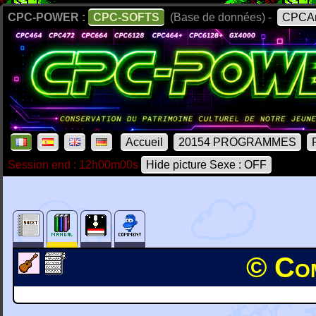
CPC-POWER :
CPC-SOFTS
(Base de données) -
CPCAr
Accueil
20154 PROGRAMMES
Session end : 12h00m00s
Hide picture Sexe : OFF
© Com