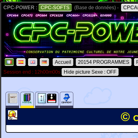
CPC-POWER :
CPC-SOFTS
(Base de données) -
CPCAr
Accueil
20154 PROGRAMMES
Session end : 12h00m00s
Hide picture Sexe : OFF
© 