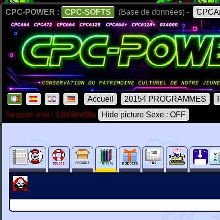
CPC-POWER :
CPC-SOFTS
(Base de données) -
CPCAr
Accueil
20154 PROGRAMMES
Session end : 12h00m00s
Hide picture Sexe : OFF