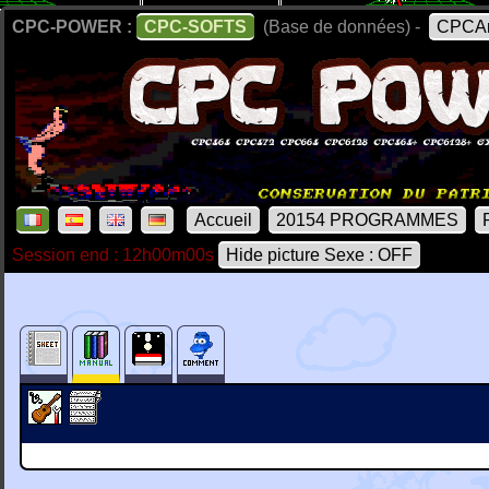
CPC-POWER :
CPC-SOFTS
(Base de données) -
CPCAr
Accueil
20154 PROGRAMMES
Session end : 12h00m00s
Hide picture Sexe : OFF