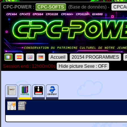
CPC-POWER :
CPC-SOFTS
(Base de données) -
CPCAr
Accueil
20154 PROGRAMMES
Session end : 12h00m00s
Hide picture Sexe : OFF