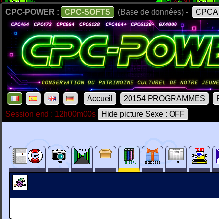
CPC-POWER :
CPC-SOFTS
(Base de données) -
CPCAr
Accueil
20154 PROGRAMMES
Session end : 12h00m00s
Hide picture Sexe : OFF