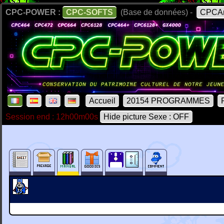
CPC-POWER :
CPC-SOFTS
(Base de données) -
CPCAr
Accueil
20154 PROGRAMMES
Session end : 12h00m00s
Hide picture Sexe : OFF