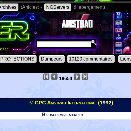
rchives
(Articles) -
NGServers
(Hébergement)
PROTECTIONS
Dumpeurs
10120 commentaires
Lien
18654
© CPC Amstrad International (
1992
)
Bildschirmverzerrer