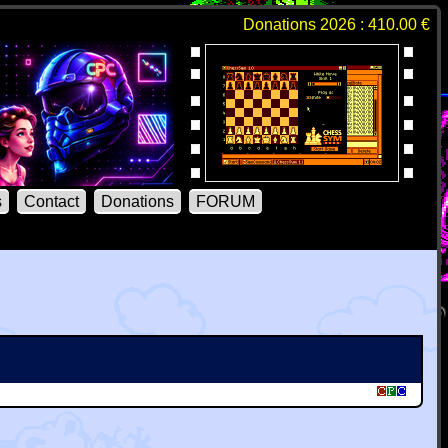
Donations 2026 : 410.00 €
s
Contact
Donations
FORUM