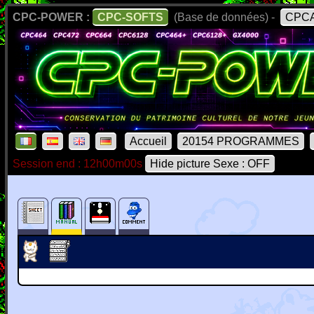
CPC-POWER :
CPC-SOFTS
(Base de données) -
CPCA
Accueil
20154 PROGRAMMES
Session end : 12h00m00s
Hide picture Sexe : OFF