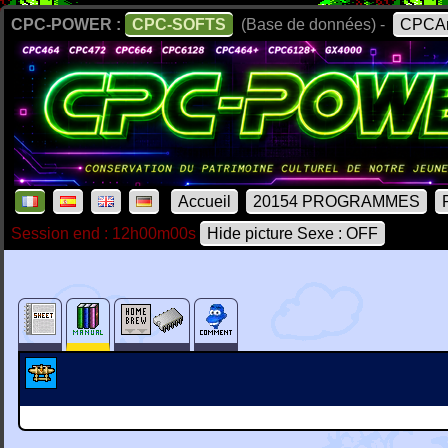
CPC-POWER :
CPC-SOFTS
(Base de données) -
CPCAr
Accueil
20154 PROGRAMMES
Session end : 12h00m00s
Hide picture Sexe : OFF