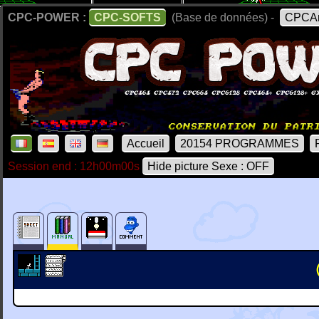
CPC-POWER :
CPC-SOFTS
(Base de données) -
CPCAr
Accueil
20154 PROGRAMMES
Session end : 12h00m00s
Hide picture Sexe : OFF