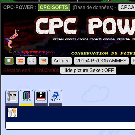
CPC-POWER :
CPC-SOFTS
(Base de données) -
CPCAr
Accueil
20154 PROGRAMMES
Session end : 12h00m00s
Hide picture Sexe : OFF