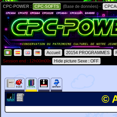
CPC-POWER :
CPC-SOFTS
(Base de données) -
CPCAr
Accueil
20154 PROGRAMMES
Session end : 12h00m00s
Hide picture Sexe : OFF
© 