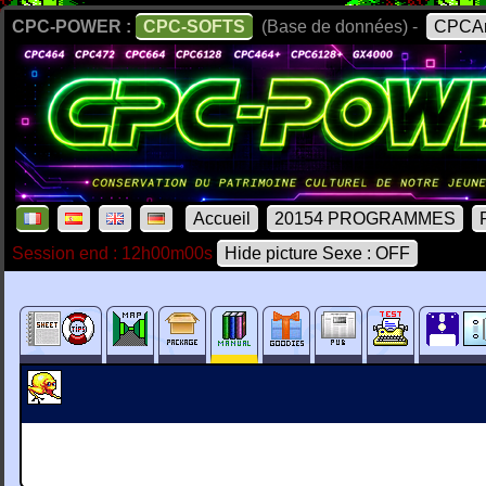
CPC-POWER :
CPC-SOFTS
(Base de données) -
CPCAr
Accueil
20154 PROGRAMMES
Session end : 12h00m00s
Hide picture Sexe : OFF