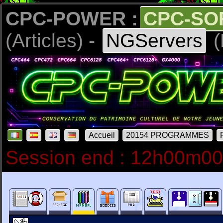
CPC-POWER :
CPC-SO
(Articles) -
NGServers
(
Accueil
20154 PROGRAMMES
Session end : 12h00m0